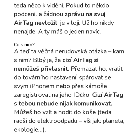
teda něco k vidění. Pokud to někdo
podcenil a žádnou
zprávu na svuj
AirTag nevložil
, je v loji. Už ho nikdy
nenajde. A ty máš o jeden navíc.
Co s nim?
A teď ta věčná nerudovská otázka – kam
s nim? Blbý je, že
cizí AirTag si
nemůžeš přivlasnit
. Přemazat ho, vrátit
do továrního nastavení, spárovat se
svym iPhonem nebo přes kámoše
zaregistrovat na jeho IDčko.
Cizí AirTag
s tebou nebude nijak komunikovat.
Můžeš ho vzít a hodit do koše (teda
radši do elektroodpadu – víš jak: planeta,
ekologie…).