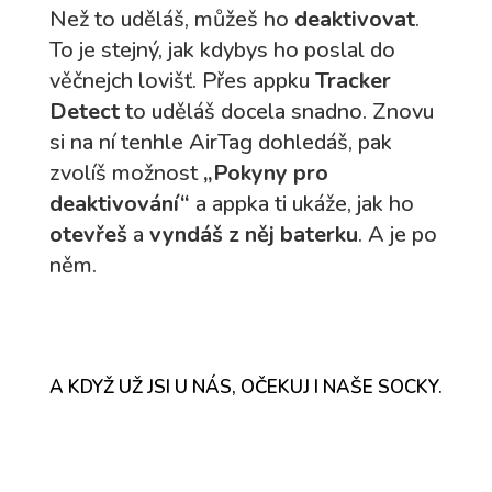
Než to uděláš, můžeš ho
deaktivovat
.
To je stejný, jak kdybys ho poslal do
věčnejch lovišť. Přes appku
Tracker
Detect
to uděláš docela snadno. Znovu
si na ní tenhle AirTag dohledáš, pak
zvolíš možnost
„Pokyny pro
deaktivování“
a appka ti ukáže, jak ho
otevřeš
a
vyndáš z něj baterku
. A je po
něm.
A KDYŽ UŽ JSI U NÁS, OČEKUJ I NAŠE SOCKY.