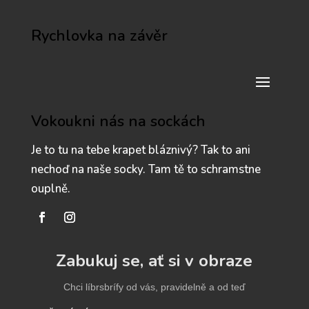
Rychlovka na závěr
Vokoukni nás na sockách
Je to tu na tebe krapet bláznivý? Tak to ani
nechoď na naše socky. Tam tě to schramstne
ouplně.
Zabukuj se, ať si v obraze
Chci líbrsbrífy od vás, pravidelně a od teď