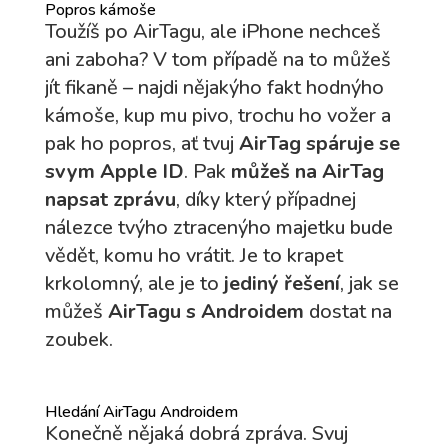
Popros kámoše
Toužíš po AirTagu, ale iPhone nechceš
ani zaboha? V tom případě na to můžeš
jít fikaně – najdi nějakýho fakt hodnýho
kámoše, kup mu pivo, trochu ho vožer a
pak ho popros, ať tvuj
AirTag spáruje se
svym Apple ID
. Pak
můžeš na AirTag
napsat zprávu
, díky který případnej
nálezce tvýho ztracenýho majetku bude
vědět, komu ho vrátit. Je to krapet
krkolomný, ale je to
jediný řešení
, jak se
můžeš
AirTagu s Androidem
dostat na
zoubek.
Hledání AirTagu Androidem
Konečně nějaká dobrá zpráva. Svuj