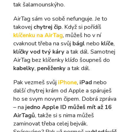
tak šalamounskýho.
AirTag sám vo sobě nefunguje. Je to
takovej
chytrej čip
. Když si pořídíš
klíčenku na AirTag
, můžeš ho v ní
cvaknout třeba na svůj
bágl
nebo
klíče
,
klíčky vod tvý káry
a tak dál. Samotnej
AirTag bez klíčenky klíďo šoupneš do
kabelky
,
peněženky
a tak dál.
Pak vezmeš svůj
iPhone
,
iPad
nebo
další chytrej krám od Apple a spáruješ
ho se svym novym čipem. Dobrá zpráva
– na
jedno Apple ID můžeš mít až 16
AirTagů
, takže si s nima můžeš
zaminovat třeba celej bejvák.
Spárováno? Pak už normoš
vyhledáváš