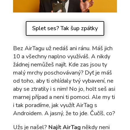
Splet ses? Tak šup zpátky
Bez AirTagu už nedáš ani ránu. Máš jich
10 a všechny naplno využíváš. A nikdy
žádnej nemůžeš najít. Kde zas jsou ty
malý mrchy poschovávaný? Dyť je máš
od toho, aby ti ohlídaly tvý vybavení, ne
aby se ztratily i s nim! No jo, holt seš asi
marnej případ a neni ti pomoci. Ale my ti
i tak poradíme, jak využít AirTag s
Androidem. A jasný, že to jde. Čučíš, co?
Užs je našel?
Najít AirTag
někdy neni