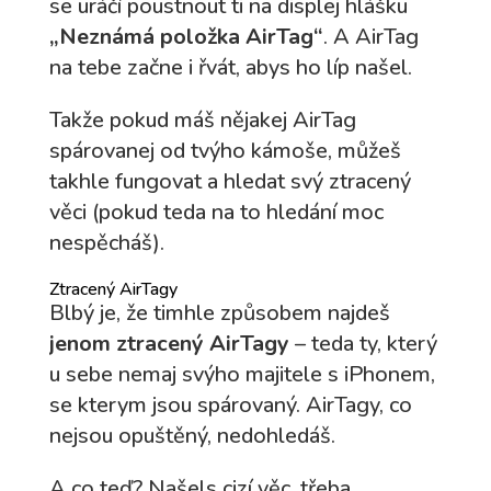
se uráčí poustnout ti na displej hlášku
„Neznámá položka AirTag“
. A AirTag
na tebe začne i řvát, abys ho líp našel.
Takže pokud máš nějakej AirTag
spárovanej od tvýho kámoše, můžeš
takhle fungovat a hledat svý ztracený
věci (pokud teda na to hledání moc
nespěcháš).
Ztracený AirTagy
Blbý je, že timhle způsobem najdeš
jenom ztracený AirTagy
– teda ty, který
u sebe nemaj svýho majitele s iPhonem,
se kterym jsou spárovaný. AirTagy, co
nejsou opuštěný, nedohledáš.
A co teď? Našels cizí věc, třeba