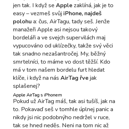
jen tak. I když se
Apple
zaklíná, jak je to
easy – vezmeš svůj
iPhone, najdeš
polohu
a: čus, AirTagu, tady seš. Jenže
manažeři Apple asi nejsou takový
bordeláři a ve svejch supervilách maj
vypucováno od uklízečky, takže svý věci
tak snadno nezašantročej. My, běžný
smrtelníci, to máme vo dost těžší. Kdo
má v tom našem bordelu furt hledat
klíče, i když na nás
AirTag řve
jak
splašenej?
Apple AirTag s iPhonem
Pokud už AirTag máš, tak asi tušíš, jak na
to. Pokavaď seš v tomhle úplnej panic a
nikdy jsi nic podobnýho nedržel v ruce,
tak se hned neděs. Neni na tom nic až