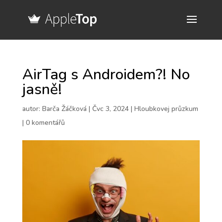
AirTag s Androidem?! No
jasně!
autor:
Barča Žáčková
|
Čvc 3, 2024
|
Hloubkovej průzkum
|
0 komentářů