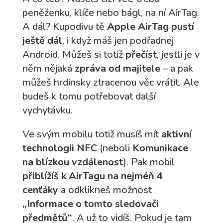
peněženku, klíče nebo bágl, na ní AirTag.
A dál? Kupodivu tě
Apple AirTag pustí
ještě dál
, i když máš jen podřadnej
Android. Můžeš si totiž
přečíst
, jestli je v
něm nějaká
zpráva od majitele
– a pak
můžeš hrdinsky ztracenou věc vrátit. Ale
budeš k tomu potřebovat další
vychytávku.
Ve svým mobilu totiž musíš mít
aktivní
technologii NFC
(neboli
Komunikace
na blízkou vzdálenost
). Pak mobil
přiblížíš k AirTagu na nejméň 4
cenťáky
a odklikneš možnost
„Informace o tomto sledovači
předmětů“
. A už to vidíš. Pokud je tam