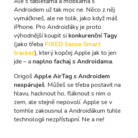
Ale s tabletama a mobilama s
Androidem už tak moc ne. Něco z něj
vymáčkneš, ale ne tolik, jako když máš
iPhone. Pro Androiďáky je proto
výhodnější koupit si
konkurenční Tagy
(jako třeba
FIXED Sense Smart
tracker
), který kopčej Apple jak to jen
jde – a
naplno fachaj s Androidama
.
Origoš
Apple AirTag s Androidem
nespáruješ
. Můžeš se třeba postavit na
hlavu, hacknout ho, fláknout s nim o
zem, ale stejně nepovolí. Apple se v
tomhle zakousnul a Androiďákum tuhle
technologii nezpřístupní. Ne a ne!