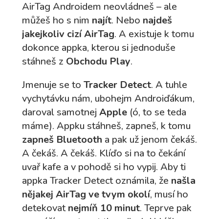
AirTag Androidem neovládneš – ale
můžeš ho s nim
najít
. Nebo
najdeš
jakejkoliv cizí AirTag
. A existuje k tomu
dokonce appka, kterou si jednoduše
stáhneš z
Obchodu Play
.
Jmenuje se to
Tracker Detect
. A tuhle
vychytávku nám, ubohejm Androiďákum,
daroval samotnej
Apple
(ó, to se teda
máme). Appku stáhneš, zapneš, k tomu
zapneš Bluetooth
a pak už jenom čekáš.
A čekáš. A čekáš. Klíďo si na to čekání
uvař kafe a v pohodě si ho vypij. Aby ti
appka Tracker Detect oznámila, že
našla
nějakej AirTag ve tvym okolí
, musí ho
detekovat
nejmíň 10 minut
. Teprve pak